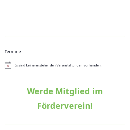
Termine
Es sind keine anstehenden Veranstaltungen vorhanden.
H
i
n
w
e
Werde Mitglied im
i
s
Förderverein!