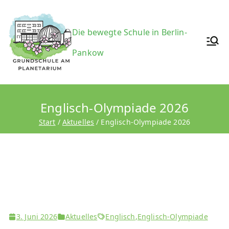
Zum
Inhalt
Grundsc
Die bewegte Schule in Berlin-
springen
Pankow
hule am
Englisch-Olympiade 2026
Start
Aktuelles
Englisch-Olympiade 2026
Planetari
um
3. Juni 2026
Aktuelles
Englisch
,
Englisch-Olympiade