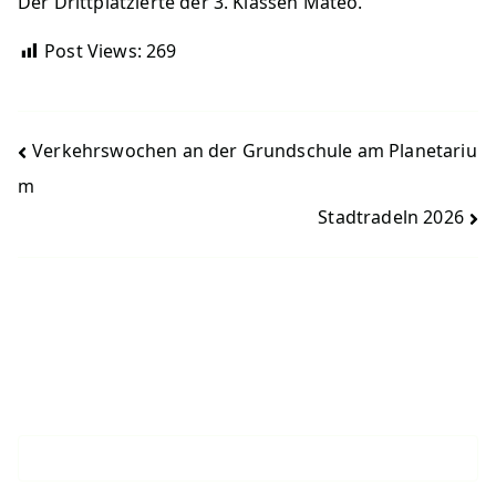
Der Drittplatzierte der 3. Klassen Mateo.
Post Views:
269
Beitragsnavigation
Verkehrswochen an der Grundschule am Planetariu
m
Stadtradeln 2026