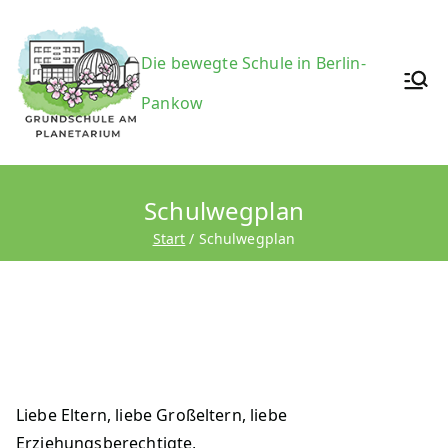
Zum
Inhalt
Grundsc
Die bewegte Schule in Berlin-
springen
Pankow
hule am
Schulwegplan
Start
Schulwegplan
Planetari
um
Liebe Eltern, liebe Großeltern, liebe
Erziehungsberechtigte,