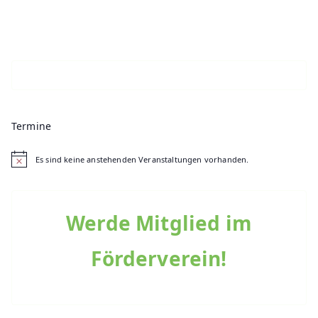
Termine
Es sind keine anstehenden Veranstaltungen vorhanden.
H
i
n
w
e
Werde Mitglied im
i
s
Förderverein!