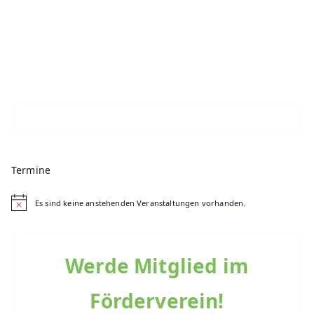
Termine
Es sind keine anstehenden Veranstaltungen vorhanden.
H
i
n
w
e
Werde Mitglied im
i
s
Förderverein!