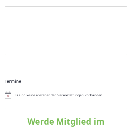
Termine
Es sind keine anstehenden Veranstaltungen vorhanden.
H
i
n
w
e
Werde Mitglied im
i
s