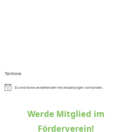
Termine
Es sind keine anstehenden Veranstaltungen vorhanden.
H
i
n
w
e
Werde Mitglied im
i
s
Förderverein!