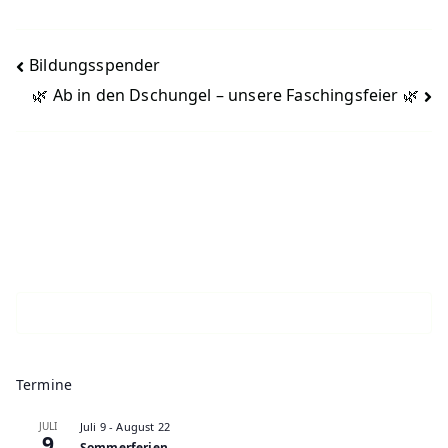
Beitragsnavigation
Bildungsspender
🌿 Ab in den Dschungel – unsere Faschingsfeier 🌿
Termine
JULI
Juli 9
-
August 22
9
Sommerferien