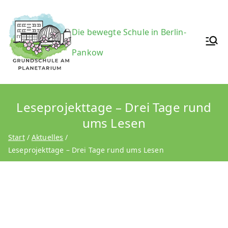
Zum
Inhalt
Grundsc
Die bewegte Schule in Berlin-
springen
Pankow
hule am
Leseprojekttage – Drei Tage rund
ums Lesen
Planetari
Start
Aktuelles
Leseprojekttage – Drei Tage rund ums Lesen
um