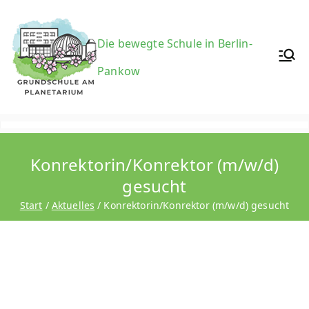
Zum
Inhalt
Grundsc
Die bewegte Schule in Berlin-
springen
Pankow
hule am
Konrektorin/Konrektor (m/w/d)
Planetari
gesucht
Start
Aktuelles
Konrektorin/Konrektor (m/w/d) gesucht
um