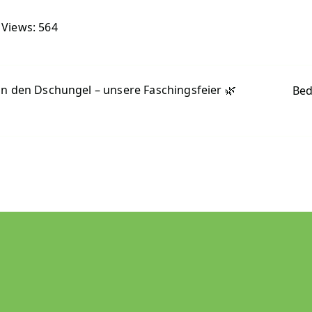
 Views:
564
tragsnavigation
in den Dschungel – unsere Faschingsfeier 🌿
Bed