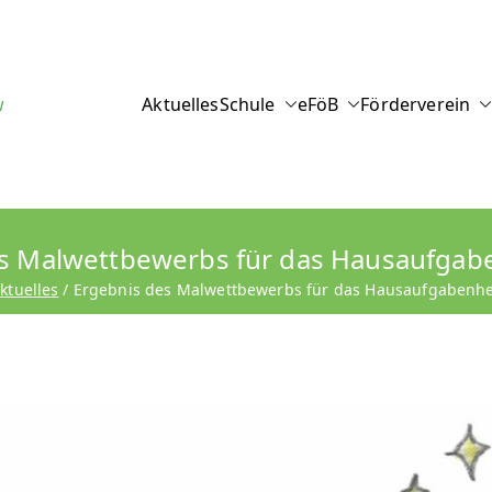
hule am Plane
w
Aktuelles
Schule
eFöB
Förderverein
s Malwettbewerbs für das Hausaufgab
ktuelles
Ergebnis des Malwettbewerbs für das Hausaufgabenhe