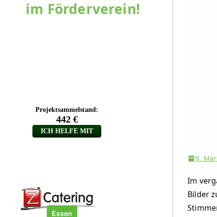
im Förderverein!
9. Mär
Im verg
Bilder 
Stimmen
Essen