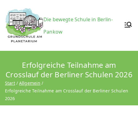
Zum
Inhalt
Grundsc
Die bewegte Schule in Berlin-
springen
Pankow
hule am
Erfolgreiche Teilnahme am
Crosslauf der Berliner Schulen 2026
Planetari
Start
Allgemein
Erfolgreiche Teilnahme am Crosslauf der Berliner Schulen
2026
um