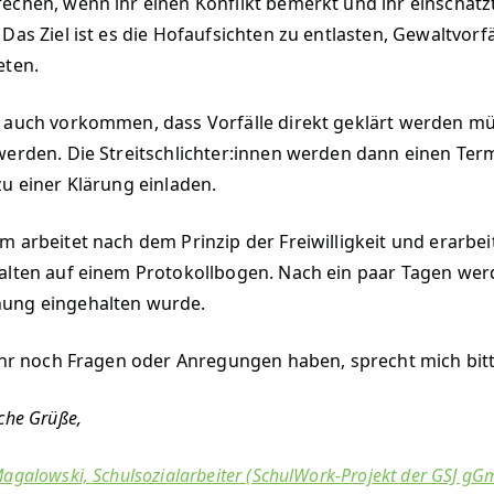
chen, wenn ihr einen Konflikt bemerkt und ihr einschätzt, d
 Das Ziel ist es die Hofaufsichten zu entlasten, Gewaltvorf
eten.
 auch vorkommen, dass Vorfälle direkt geklärt werden m
werden. Die Streitschlichter:innen werden dann einen Ter
zu einer Klärung einladen.
m arbeitet nach dem Prinzip der Freiwilligkeit und erarbe
alten auf einem Protokollbogen. Nach ein paar Tagen werd
ung eingehalten wurde.
 ihr noch Fragen oder Anregungen haben, sprecht mich bitt
che Grüße,
agalowski, Schulsozialarbeiter (SchulWork-Projekt der GSJ g