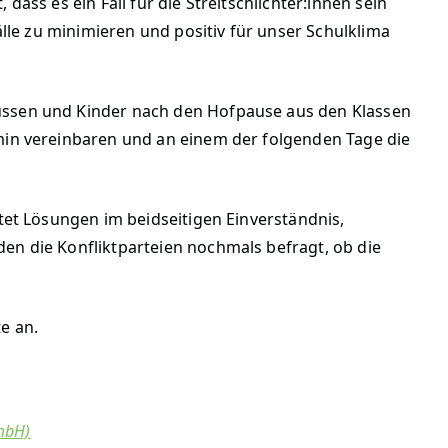
ass es ein Fall für die Streitschlichter:innen sein
älle zu minimieren und positiv für unser Schulklima
üssen und Kinder nach den Hofpause aus den Klassen
min vereinbaren und an einem der folgenden Tage die
itet Lösungen im beidseitigen Einverständnis,
en die Konfliktparteien nochmals befragt, ob die
e an.
GmbH)