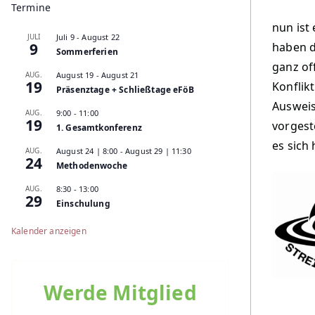
Termine
nun ist 
JULI
Juli 9
-
August 22
9
haben d
Sommerferien
ganz of
AUG.
August 19
-
August 21
19
Konflik
Präsenztage + Schließtage eFöB
Ausweis
AUG.
9:00
-
11:00
19
vorgest
1. Gesamtkonferenz
es sich
AUG.
August 24 | 8:00
-
August 29 | 11:30
24
Methodenwoche
AUG.
8:30
-
13:00
29
Einschulung
Kalender anzeigen
Werde Mitglied