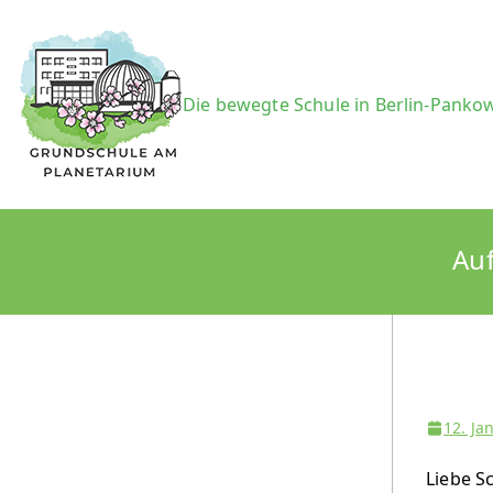
Zum
Inhalt
springen
Grundsc
Die bewegte Schule in Berlin-Panko
Auf
12. Ja
Liebe S