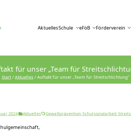
hule am Plane
w
Aktuelles
Schule
eFöB
Förderverein
takt für unser „Team für Streitschlicht
Start
Aktuelles
Auftakt für unser „Team für Streitschlichtung“
nuar 2024
Aktuelles
Gewaltprävention
,
Schulsozialarbeit
,
Streit
chulgemeinschaft,