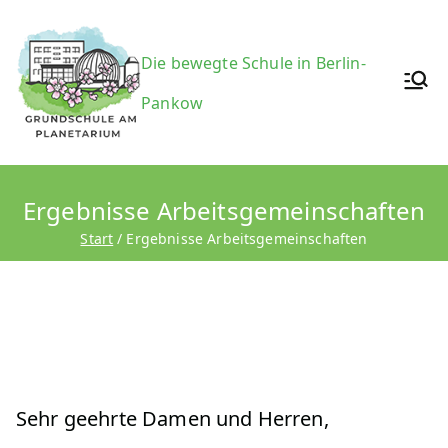
Zum
Inhalt
Grundsc
Die bewegte Schule in Berlin-
springen
Pankow
hule am
Ergebnisse Arbeitsgemeinschaften
Start
Ergebnisse Arbeitsgemeinschaften
Planetari
um
Sehr geehrte Damen und Herren,